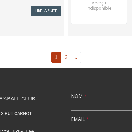
LIRE LA SUITE
1
2
»
NOM
*
Y-BALL CLUB
. 2 RUE CARNOT
EMAIL
*
-VOLLEYBALL.FR